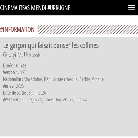
CINEMA ITSAS MENDI #URRUGNE
Togg
navi
#INFORMATION
Le garçon qui faisait danser les collines
Georgi M. Unkovski
Durée :
01h39
Version :
VOST
Nationalité :
Macédoine, République tchèque, Serbie, Croatie
Année :
2025
Date de sortie :
3 juin 2026
Avec :
Arif Jakup, Agush Agushev, Dora Akan Zlatanova