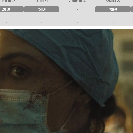
ERCREDI 22
JEUDI 23
VENDREDI 24
SAMEDI 25
20H30
15H30
-
18H40
-
-
-
-
-
-
-
-
-
-
-
-
-
-
-
-
-
-
-
-