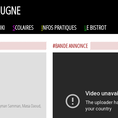
RUGNE
IKI
S
COLAIRES
I
NFOS PRATIQUES
L
E BISTROT
#BANDE ANNONCE
s, Ayman Samman, Massa Daoud,