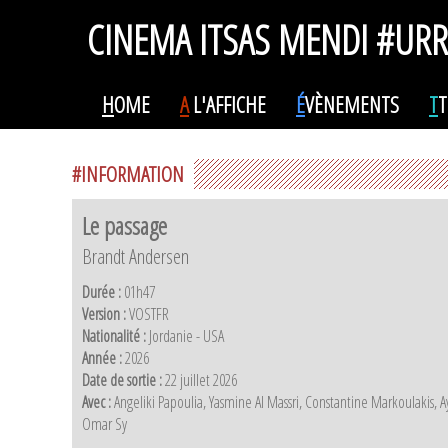
CINEMA ITSAS MENDI #UR
H
OME
A
L'AFFICHE
É
VÈNEMENTS
T
T
#INFORMATION
Le passage
Brandt Andersen
Durée :
01h47
Version :
VOSTFR
Nationalité :
Jordanie - USA
Année :
2026
Date de sortie :
22 juillet 2026
Avec :
Angeliki Papoulia, Yasmine Al Massri, Constantine Markoulaki
Omar Sy