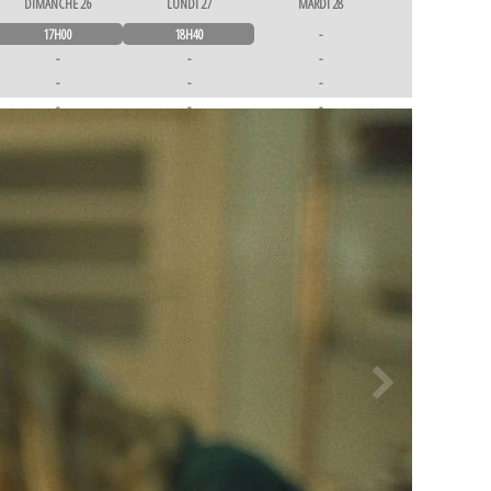
DIMANCHE 26
LUNDI 27
MARDI 28
17H00
18H40
-
-
-
-
-
-
-
-
-
-
-
-
-
-
-
-