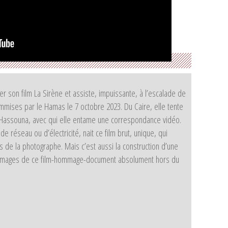
 son film La Sirène et assiste, impuissante, à l’escalade de
ommises par le Hamas le 7 octobre 2023. Du Caire, elle tente
ma Hassouna, avec qui elle entame une correspondance vidéo.
réseau ou d’électricité, nait ce film brut, unique, qui
 de la photographe. Mais c’est aussi la construction d’une
des images de ce film-hommage-document absolument hors du