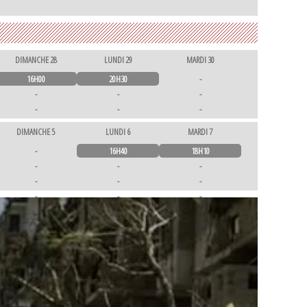
DIMANCHE 28
LUNDI 29
MARDI 30
16H00
20H30
-
-
-
-
-
-
-
-
-
-
DIMANCHE 5
LUNDI 6
MARDI 7
-
-
-
-
16H40
18H10
-
-
-
-
-
-
-
-
-
-
-
-
-
-
-
-
-
-