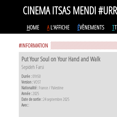
CINEMA ITSAS MENDI #UR
H
OME
A
L'AFFICHE
É
VÈNEMENTS
T
T
#INFORMATION
Put Your Soul on Your Hand and Walk
Sepideh Farsi
Durée :
01h50
Version :
VOST
Nationalité :
France / Palestine
Année :
2025
Date de sortie :
24 septembre 2025
Avec :