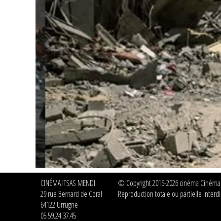
CINÉMA ITSAS MENDI
© Copyright 2015-2026 cinéma Cinéma It
29 rue Bernard de Coral
Reproduction totale ou partielle interdit
64122 Urrugne
05.59.24.37.45