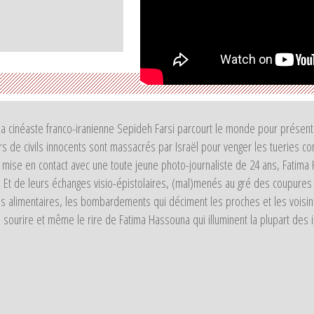
a cinéaste franco-iranienne Sepideh Farsi parcourt le monde pour présenter
rs de civils innocents sont massacrés par Israël pour venger les tueries c
ors mise en contact avec une toute jeune photo-journaliste de 24 ans, Fati
t de leurs échanges visio-épistolaires, (mal)menés au gré des coupures de 
es alimentaires, les bombardements qui déciment les proches et les voisins
le sourire et même le rire de Fatima Hassouna qui illuminent la plupart 