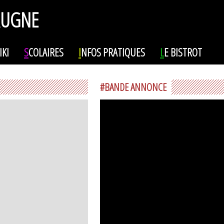
RUGNE
IKI
S
COLAIRES
I
NFOS PRATIQUES
L
E BISTROT
#BANDE ANNONCE