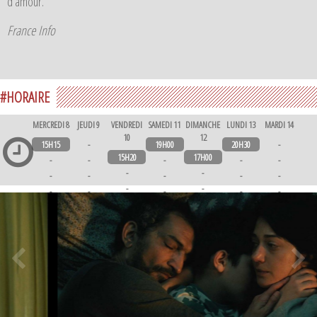
d’amour.
France Info
#HORAIRE
MERCREDI 8
JEUDI 9
VENDREDI
SAMEDI 11
DIMANCHE
LUNDI 13
MARDI 14
10
12
15H15
-
19H00
20H30
-
15H20
17H00
-
-
-
-
-
-
-
-
-
-
-
-
-
-
-
-
-
-
-
-
-
-
-
-
-
-
-
-
-
-
-
-
-
-
-