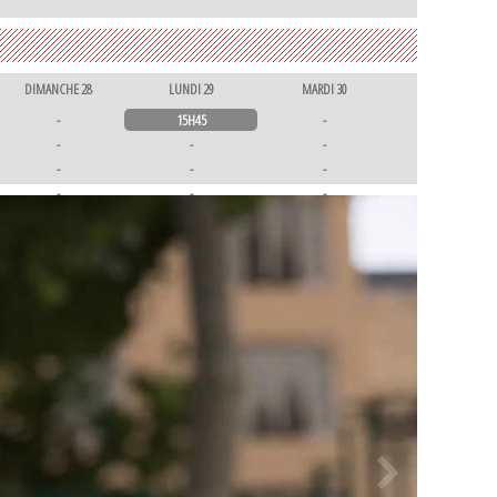
DIMANCHE 28
LUNDI 29
MARDI 30
-
15H45
-
-
-
-
-
-
-
-
-
-
-
-
-
-
-
-