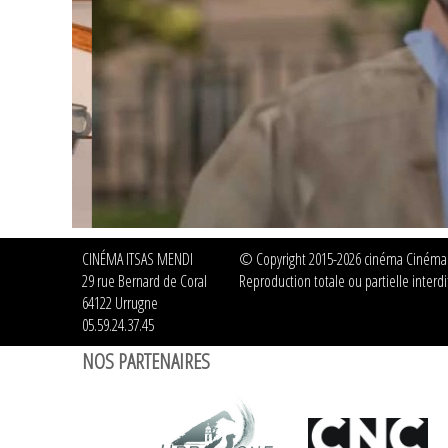
CINÉMA ITSAS MENDI
© Copyright 2015-2026 cinéma Cinéma It
29 rue Bernard de Coral
Reproduction totale ou partielle interdit
64122 Urrugne
05.59.24.37.45
NOS PARTENAIRES