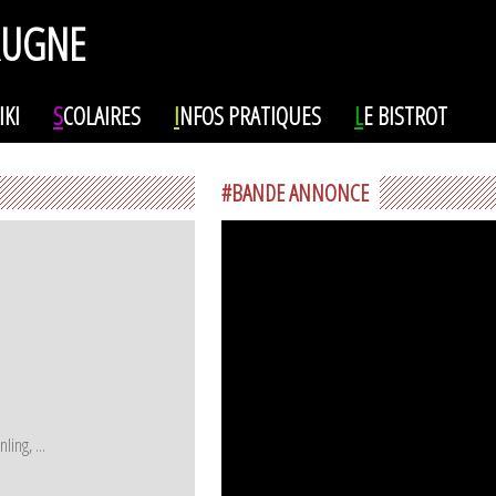
RUGNE
IKI
S
COLAIRES
I
NFOS PRATIQUES
L
E BISTROT
#BANDE ANNONCE
ing, ...