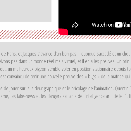
de Paris, et Jacques s’avance d’un bon pas – quoique saccadé et un chouia
vivons pas dans un monde réel mais virtuel, et il en a les preuves. Un brin
gout, un malheureux pigeon semble voler en position stationnaire depuis 
s est convaincu de tenir une nouvelle preuve des « bugs » de la matrice q
ce de jouer sur la laideur graphique et le bricolage de l’animation, Quent
me, les fake-news et les dangers saillants de l’intelligence artificielle. Et l