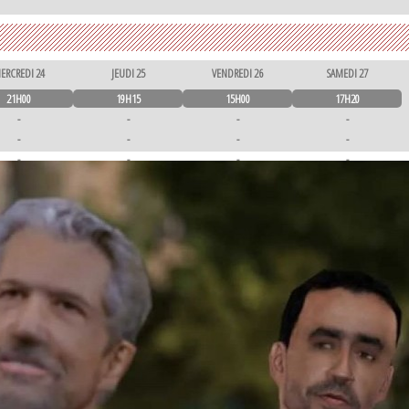
ERCREDI 24
JEUDI 25
VENDREDI 26
SAMEDI 27
21H00
19H15
15H00
17H20
-
-
-
-
-
-
-
-
-
-
-
-
-
-
-
-
-
-
-
-