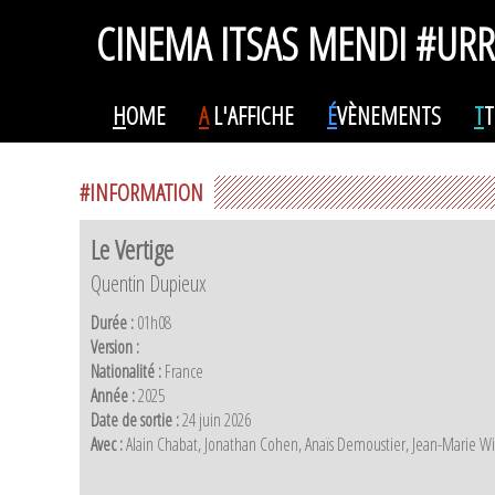
CINEMA ITSAS MENDI #UR
H
OME
A
L'AFFICHE
É
VÈNEMENTS
T
T
#INFORMATION
Le Vertige
Quentin Dupieux
Durée :
01h08
Version :
Nationalité :
France
Année :
2025
Date de sortie :
24 juin 2026
Avec :
Alain Chabat, Jonathan Cohen, Anaïs Demoustier, Jean-Marie Winl