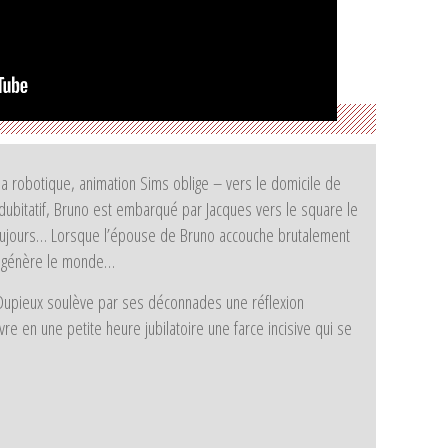
 robotique, animation Sims oblige – vers le domicile de
 dubitatif, Bruno est embarqué par Jacques vers le square le
toujours… Lorsque l’épouse de Bruno accouche brutalement
ui génère le monde…
in Dupieux soulève par ses déconnades une réflexion
ivre en une petite heure jubilatoire une farce incisive qui se