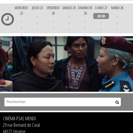
MERCREDI
JEUDI 23
VENDREDI
SAMEDI 25
DIMANCHE
LUNDI 27
MARDI 28
22
24
26
-
-
20H30
-
-
-
-
-
-
-
-
-
-
-
-
-
-
-
-
-
-
-
-
-
-
-
-
-
-
-
-
-
-
-
-
-
-
-
-
-
-
-
CINÉMA ITSAS MENDI
29 rue Bernard de Coral
64122 Urrugne