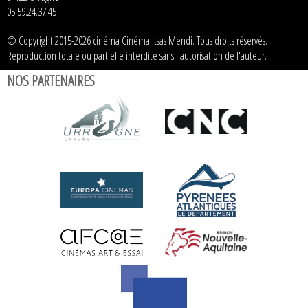
05.59.24.37.45
© Copyright 2015-2026 cinéma Cinéma Itsas Mendi. Tous droits réservés.
Reproduction totale ou partielle interdite sans l'autorisation de l'auteur.
NOS PARTENAIRES