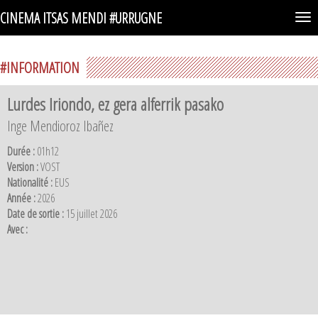
CINEMA ITSAS MENDI #URRUGNE
Togg
navi
#INFORMATION
Lurdes Iriondo, ez gera alferrik pasako
Inge Mendioroz Ibañez
Durée :
01h12
Version :
VOST
Nationalité :
EUS
Année :
2026
Date de sortie :
15 juillet 2026
Avec :