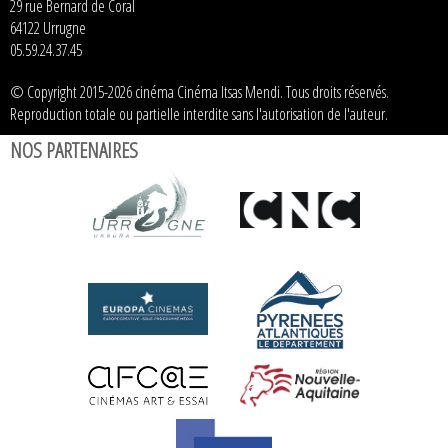
29 rue Bernard de Coral
64122 Urrugne
05.59.24.37.45
© Copyright 2015-2026 cinéma Cinéma Itsas Mendi. Tous droits réservés.
Reproduction totale ou partielle interdite sans l'autorisation de l'auteur.
NOS PARTENAIRES