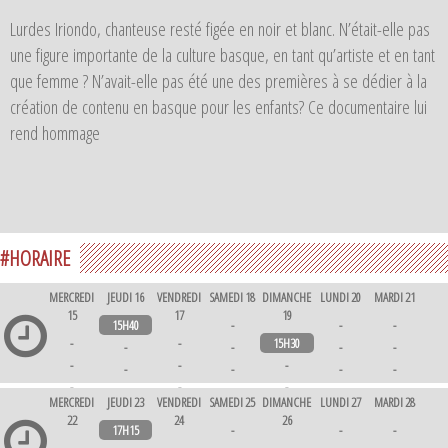
Lurdes Iriondo, chanteuse resté figée en noir et blanc. N’était-elle pas
une figure importante de la culture basque, en tant qu’artiste et en tant
que femme ? N’avait-elle pas été une des premières à se dédier à la
création de contenu en basque pour les enfants? Ce documentaire lui
rend hommage
#HORAIRE
MERCREDI
JEUDI 16
VENDREDI
SAMEDI 18
DIMANCHE
LUNDI 20
MARDI 21
15
17
19
15H40
-
-
-
-
-
15H30
-
-
-
-
-
-
-
-
-
-
-
-
-
-
-
-
-
-
MERCREDI
JEUDI 23
VENDREDI
SAMEDI 25
DIMANCHE
LUNDI 27
MARDI 28
-
-
-
-
-
-
-
22
24
26
17H15
-
-
-
-
-
-
-
-
-
-