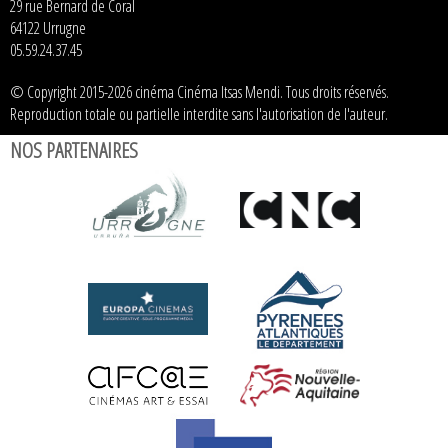
29 rue Bernard de Coral
64122 Urrugne
05.59.24.37.45
© Copyright 2015-2026 cinéma Cinéma Itsas Mendi. Tous droits réservés.
Reproduction totale ou partielle interdite sans l'autorisation de l'auteur.
NOS PARTENAIRES