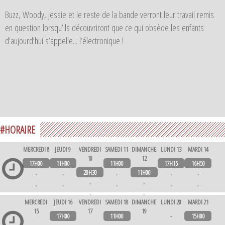
Buzz, Woody, Jessie et le reste de la bande verront leur travail remis
en question lorsqu’ils découvriront que ce qui obsède les enfants
d’aujourd’hui s’appelle... l’électronique !
#HORAIRE
MERCREDI 8
JEUDI 9
VENDREDI
SAMEDI 11
DIMANCHE
LUNDI 13
MARDI 14
10
12
17H00
11H00
11H00
17H15
16H50
20H30
11H00
-
-
-
-
-
-
-
-
-
-
-
-
-
-
-
-
-
-
-
MERCREDI
JEUDI 16
VENDREDI
SAMEDI 18
DIMANCHE
LUNDI 20
MARDI 21
-
-
-
-
-
-
-
15
17
19
17H00
11H00
-
15H00
-
-
-
-
-
-
-