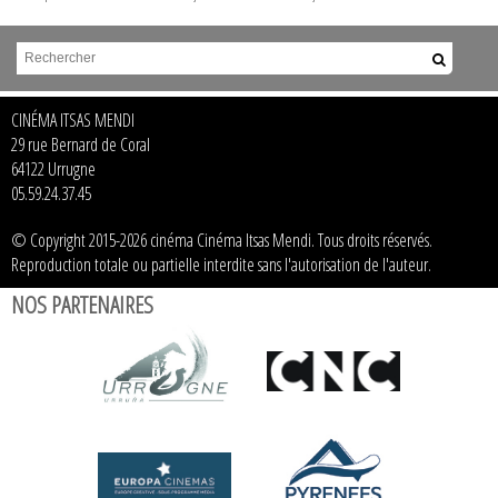
CINÉMA ITSAS MENDI
29 rue Bernard de Coral
64122 Urrugne
05.59.24.37.45
© Copyright 2015-2026 cinéma Cinéma Itsas Mendi. Tous droits réservés.
Reproduction totale ou partielle interdite sans l'autorisation de l'auteur.
NOS PARTENAIRES