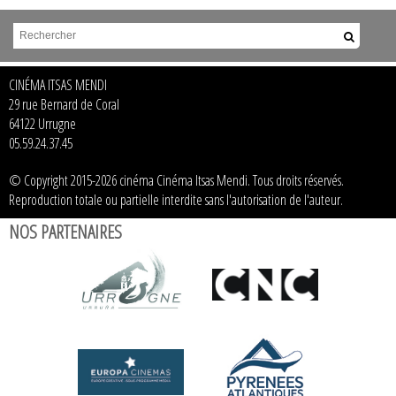
CINÉMA ITSAS MENDI
29 rue Bernard de Coral
64122 Urrugne
05.59.24.37.45
© Copyright 2015-2026 cinéma Cinéma Itsas Mendi. Tous droits réservés.
Reproduction totale ou partielle interdite sans l'autorisation de l'auteur.
NOS PARTENAIRES